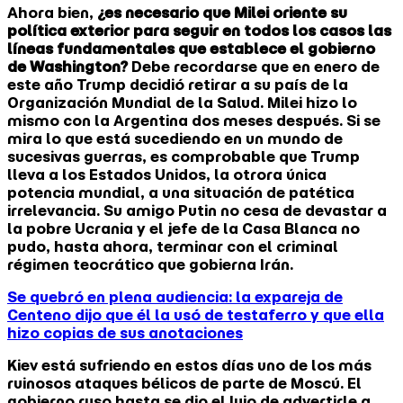
Ahora bien,
¿es necesario que Milei oriente su
política exterior para seguir en todos los casos las
líneas fundamentales que establece el gobierno
de Washington?
Debe recordarse que en enero de
este año Trump decidió retirar a su país de la
Organización Mundial de la Salud. Milei hizo lo
mismo con la Argentina dos meses después. Si se
mira lo que está sucediendo en un mundo de
sucesivas guerras, es comprobable que Trump
lleva a los Estados Unidos, la otrora única
potencia mundial, a una situación de patética
irrelevancia. Su amigo Putin no cesa de devastar a
la pobre Ucrania y el jefe de la Casa Blanca no
pudo, hasta ahora, terminar con el criminal
régimen teocrático que gobierna Irán.
Se quebró en plena audiencia: la expareja de
Centeno dijo que él la usó de testaferro y que ella
hizo copias de sus anotaciones
Kiev está sufriendo en estos días uno de los más
ruinosos ataques bélicos de parte de Moscú. El
gobierno ruso hasta se dio el lujo de advertirle a