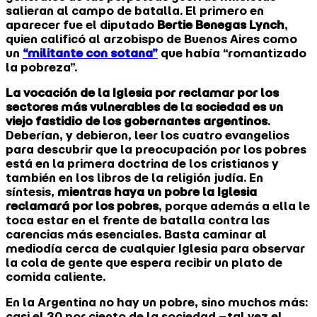
salieran al campo de batalla. El primero en
aparecer fue el diputado
Bertie Benegas Lynch
,
quien calificó al arzobispo de Buenos Aires como
un
“militante con sotana”
que había “romantizado
la pobreza”.
La vocación de la Iglesia por reclamar por los
sectores más vulnerables de la sociedad es un
viejo fastidio de los gobernantes argentinos
.
Deberían, y debieron, leer los cuatro evangelios
para descubrir que la preocupación por los pobres
está en la primera doctrina de los cristianos y
también en los libros de la religión judía. En
síntesis,
mientras haya un pobre la Iglesia
reclamará por los pobres
, porque además a ella le
toca estar en el frente de batalla contra las
carencias más esenciales. Basta caminar al
mediodía cerca de cualquier Iglesia para observar
la cola de gente que espera recibir un plato de
comida caliente.
En la Argentina no hay un pobre, sino muchos más:
casi el 30 por ciento de la sociedad −tal vez el