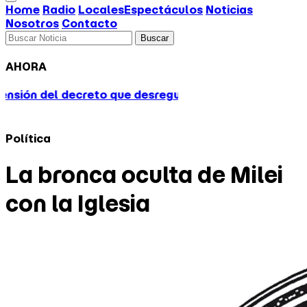
Home
Radio
Locales
Espectáculos
Noticias
Nosotros
Contacto
Buscar
AHORA
que desreguló el servicio de prácticos tras el conflic
Política
La bronca oculta de Milei
con la Iglesia