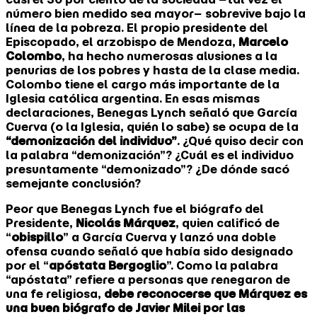
número bien medido sea mayor− sobrevive bajo la
línea de la pobreza. El propio presidente del
Episcopado, el arzobispo de Mendoza,
Marcelo
Colombo
, ha hecho numerosas alusiones a la
penurias de los pobres y hasta de la clase media.
Colombo tiene el cargo más importante de la
Iglesia católica argentina. En esas mismas
declaraciones, Benegas Lynch señaló que García
Cuerva (o la Iglesia, quién lo sabe) se ocupa de la
“demonización del individuo”
. ¿Qué quiso decir con
la palabra “demonización”? ¿Cuál es el individuo
presuntamente “demonizado”? ¿De dónde sacó
semejante conclusión?
Peor que Benegas Lynch fue el biógrafo del
Presidente,
Nicolás Márquez
, quien calificó de
“
obispillo
” a García Cuerva y lanzó una doble
ofensa cuando señaló que había sido designado
por el “
apóstata Bergoglio
”. Como la palabra
“apóstata” refiere a personas que renegaron de
una fe religiosa,
debe reconocerse que Márquez es
una buen biógrafo de Javier Milei por las