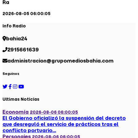
Ra
2026-08-05 06:00:05
Info Radio
bahia24
2915661639
administracion@grupomediosbahia.com
Seguinos
Ultimas Noticias
Economía
2026-08-06 06:00:05
El Gobierno oficializó la suspensión del decreto
que desreguló el servicio de prácticos tras el
conflicto portuario...
Personajes
2026-08-06 06:00:05