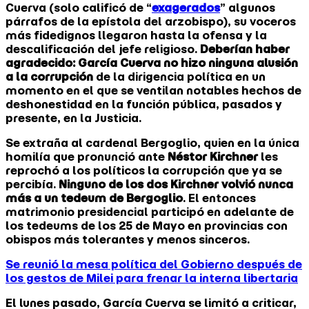
Cuerva (solo calificó de “
exagerados
” algunos
párrafos de la epístola del arzobispo), su voceros
más fidedignos llegaron hasta la ofensa y la
descalificación del jefe religioso.
Deberían haber
agradecido: García Cuerva no hizo ninguna alusión
a la corrupción
de la dirigencia política en un
momento en el que se ventilan notables hechos de
deshonestidad en la función pública, pasados y
presente, en la Justicia.
Se extraña al cardenal Bergoglio, quien en la única
homilía que pronunció ante
Néstor Kirchner
les
reprochó a los políticos la corrupción que ya se
percibía.
Ninguno de los dos Kirchner volvió nunca
más a un tedeum de Bergoglio
. El entonces
matrimonio presidencial participó en adelante de
los tedeums de los 25 de Mayo en provincias con
obispos más tolerantes y menos sinceros.
Se reunió la mesa política del Gobierno después de
los gestos de Milei para frenar la interna libertaria
El lunes pasado, García Cuerva se limitó a criticar,