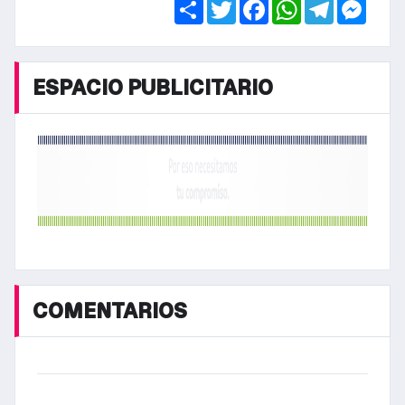
Share
Twitter
Facebook
WhatsApp
Telegra
Mess
ESPACIO PUBLICITARIO
COMENTARIOS