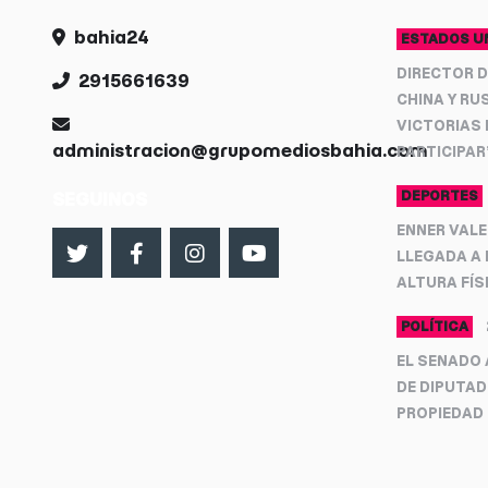
bahia24
ESTADOS U
DIRECTOR D
2915661639
CHINA Y RU
VICTORIAS 
administracion@grupomediosbahia.com
PARTICIPAR”
DEPORTES
SEGUINOS
ENNER VALE
LLEGADA A 
ALTURA FÍS
POLÍTICA
EL SENADO 
DE DIPUTAD
PROPIEDAD 